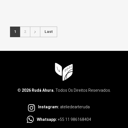
Pintura a Óleo
1
2
Last
TAMAR
Pintura a Óleo
Naná Vasconcelos
© 2026 Rudá Ahura.
Todos Os Direitos Reservados.
Pintura a Óleo
Instagram:
ateliedearteruda
Whatsapp:
+55 11 986168404