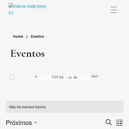
atelieruda.com.br
Home
Eventos
Eventos
SARAU – RAÍZES
VIVAS – 20 de
Novembro de 2025
Não há eventos futuros.
Próximos
Procurar
Pesqu
Na
Lista