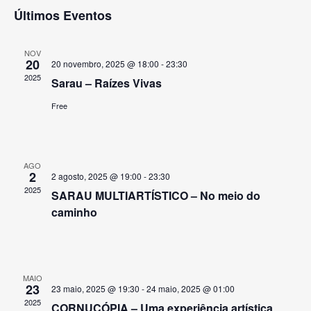
eventos
Selecione
Últimos Eventos
do
a
e
data.
vis
NOV
20
naveg
20 novembro, 2025 @ 18:00
-
23:30
2025
Sarau – Raízes Vivas
Ev
de
Free
visuai
AGO
2
2 agosto, 2025 @ 19:00
-
23:30
de
2025
SARAU MULTIARTÍSTICO – No meio do
caminho
Event
MAIO
23
23 maio, 2025 @ 19:30
-
24 maio, 2025 @ 01:00
2025
CORNUCÓPIA – Uma experiência artística