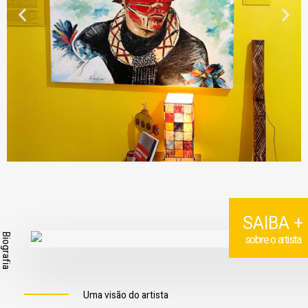
SAIBA +
Biografia
sobre o artista
Uma visão do artista