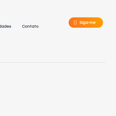
Siga-me
dades
Contato